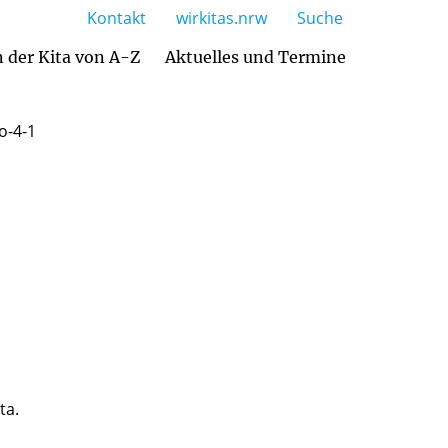
Kontakt
wirkitas.nrw
Suche
 der Kita von A-Z
Aktuelles und Termine
Erziehung- und Bildungspartnerschaft
Religionspädagogische Arbeit
ta.