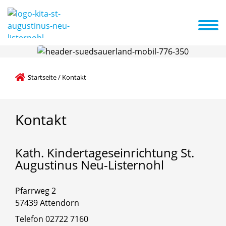
ng
Informationen der Kita von A-Z
Aktuelles und Termine
Startseite
/
Kontakt
Kontakt
Kath.
Kindertageseinrichtung
St.
Augustinus
Neu-Listernohl
Pfarrweg 2
57439 Attendorn
Telefon 02722 7160