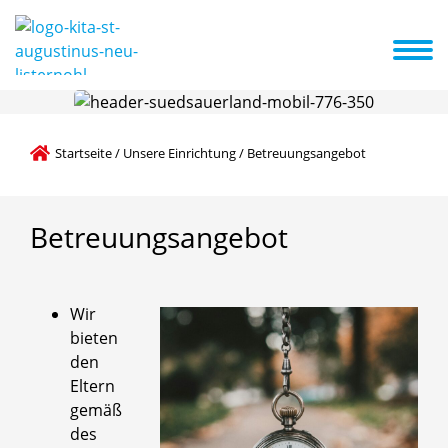
ng
Informationen der Kita von A-Z
Aktuelles und Termine
Startseite
/
Unsere Einrichtung
/
Betreuungsangebot
Betreuungsangebot
Wir
bieten
den
Eltern
gemäß
des